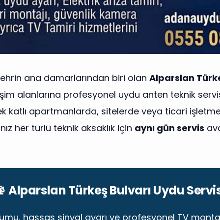
şehrin ana damarlarından biri olan
Alparslan Türk
şim alanlarına profesyonel uydu anten teknik servi
k katlı apartmanlarda, sitelerde veya ticari işletm
ız her türlü teknik aksaklık için
aynı gün servis
ava
📡 Alparslan Türkeş Bulvarı Uydu Servis
umu, hassas sinyal ayarı ve profesyonel TV monta