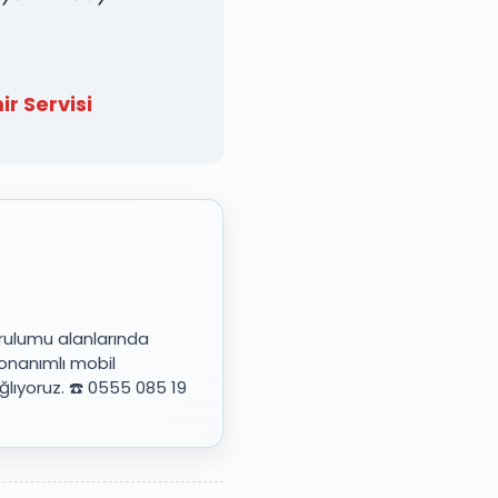
r Servisi
urulumu alanlarında
onanımlı mobil
lıyoruz. ☎️ 0555 085 19