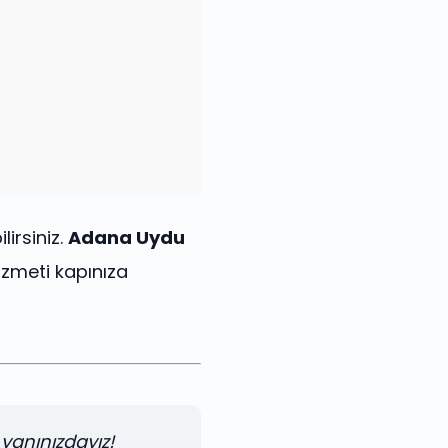
lirsiniz.
Adana Uydu
izmeti kapınıza
 yanınızdayız!