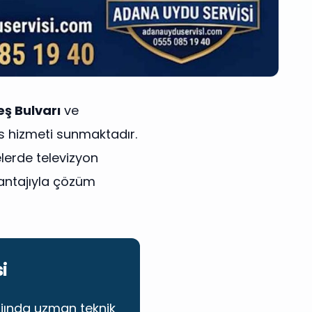
eş Bulvarı
ve
s hizmeti sunmaktadır.
elerde televizyon
ntajıyla çözüm
i
jında uzman teknik