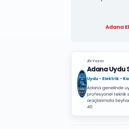
Adana El
✍️ Yazar
Adana Uydu 
Uydu - Elektrik - 
Adana genelinde uydu
profesyonel teknik 
araçlarımızla Seyha
40