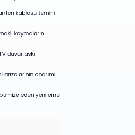
 anten kablosu temini
ynaklı kaymaların
TV duvar askı
 arızalarının onarımı
 optimize eden yenileme