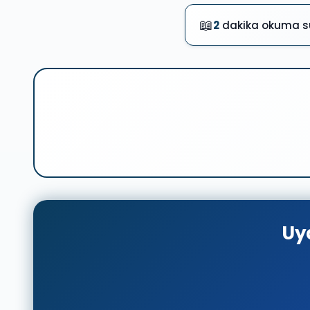
📖
2
dakika okuma s
Uyd