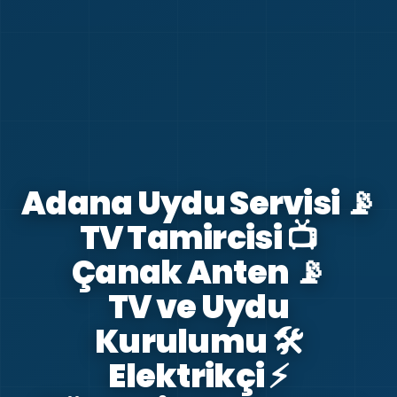
Adana Uydu Servisi 📡
TV Tamircisi 📺
Çanak Anten 📡
TV ve Uydu
Kurulumu 🛠️
Elektrikçi ⚡