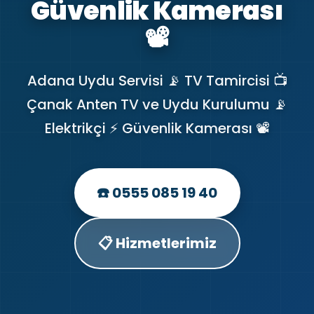
Güvenlik Kamerası
📽️
Adana Uydu Servisi 📡 TV Tamircisi 📺
Çanak Anten TV ve Uydu Kurulumu 📡
Elektrikçi ⚡ Güvenlik Kamerası 📽️
☎️ 0555 085 19 40
📋 Hizmetlerimiz