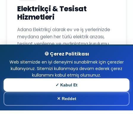
Elektrikçi & Tesisat
Hizmetleri
Adana Elektrikçi olarak ev ve iş yerlerinizde
meydana gelen her türlü elektrik arızası,
tesisat yenileme ve aydınlatma kurulumu
için profesyonel çözümler sunmaktadır.
🍪 Çerez Politikası
Seyhan, Çukurova, Yüreğir ve Sarıçam
Web sitemizde en iyi deneyimi sunabilmek için çerezler
bölgelerinde 7/24 hizmet veren uzman
kullanıyoruz. Sitemizi kullanmaya devam ederek çerez
elektrikçi kadromuzla; sigorta arızalarından
kullanımını kabul etmiş olursunuz.
LED montajına kadar tüm teknik
✓ Kabul Et
ihtiyaçlarınızda adresinizdeyiz.
HEMEN ARA
☎️
0555 085 19 40
🔧 Profesyonel Montaj
✕ Reddet