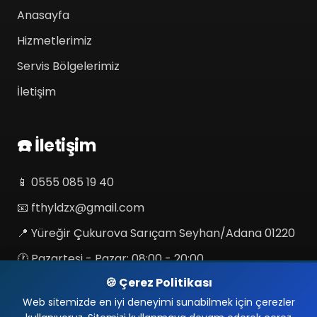
Anasayfa
Hizmetlerimiz
Servis Bölgelerimiz
İletişim
☎️ İletişim
📱
0555 085 19 40
📧
fthyldzx@gmail.com
📍 Yüreğir Çukurova Sarıçam Seyhan/Adana 01220
🕐 Pazartesi - Pazar: 08:00 - 20:00
🍪 Çerez Politikası
🌐 Sosyal Medya & Haritalar
Web sitemizde en iyi deneyimi sunabilmek için çerezler