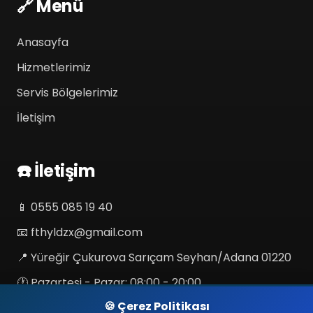
🔗 Menü
Anasayfa
Hizmetlerimiz
Servis Bölgelerimiz
İletişim
☎️ İletişim
📱
0555 085 19 40
📧
fthyldzx@gmail.com
📍 Yüreğir Çukurova Sarıçam Seyhan/Adana 01220
🕐 Pazartesi - Pazar: 08:00 - 20:00
🍪 Çerez Politikası