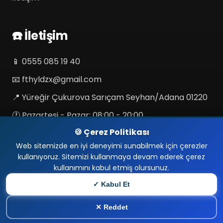
☎️ İletişim
📱
0555 085 19 40
📧
fthyldzx@gmail.com
📍 Yüreğir Çukurova Sarıçam Seyhan/Adana 01220
🕐 Pazartesi - Pazar: 08:00 - 20:00
🍪 Çerez Politikası
🌐 Sosyal Medya & Haritalar
Web sitemizde en iyi deneyimi sunabilmek için çerezler
kullanıyoruz. Sitemizi kullanmaya devam ederek çerez
kullanımını kabul etmiş olursunuz.
✓ Kabul Et
© 2026
Adana Uydu Servisi | Elektrikçi | Kamera
HEMEN ARA
☎️
| TV Tamiri
. Adana Uydu Servisi
0555 085 19 40
✕ Reddet